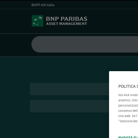
BNPP AM Italia
POLITICA 
Noi AXA Inves
analitici, che
personalizzati
consenso dell'
sito web. Se l
"Gestione dei
Modalità di 