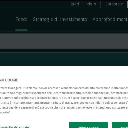
BNPP Funds
Corporate
Fondi
Strategie di investimento
Approfondiment
SUI COOKIE
tment Managers utilizziamo i cookie necessari al funzionamento del sito. Vorremmo inoltre impo
 ci aiutano a migliorare l'esperienza dell'utente sul nostro sito, e cookie pubblicitari, per mostrar
. L'utente può scegliere se accettare o rifiutare alcuni o tutti i cookie opzionali. Nessun cookie che 
utente è installato automaticamente. Il rifiuto di utilizzare i cookie non influirà sull'esperienza d
'utente desidera saperne di più sui cookie che noi e i nostri partner esterni intendiamo utilizzare, 
 cookie".
controllo dei cookie
Rifiuta cookie
Accet