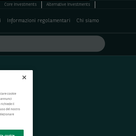
Core Investments
Alternative Investments
i
Informazioni regolamentari
Chi siamo
stare cookie
e annunci
richiede il
'uso del nostro
selezionare
ta cookie