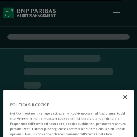
POLITICA SUI COOKIE
Noi AXA Investment Managers utilizziamo i cookie necessari al funzionamento del
sito. Vorremmo inoltre impostare cookie analitici, che ci aiutano a migliorare
l'esperienza dell'utente sul nostro sito, e cookie pubblicitari, per mostrare annunci
personalizzati. L'utente può scegliere se accettare o rifiutare alcuni o tutti i cookie
opzionali. Nessun cookie che richiede il consenso dell'utente è installato