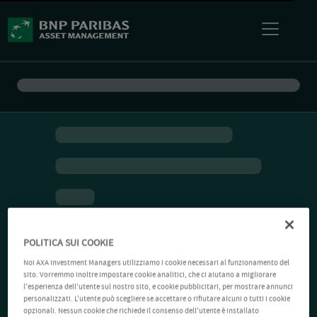
POLITICA SUI COOKIE
Noi AXA Investment Managers utilizziamo i cookie necessari al funzionamento del
sito. Vorremmo inoltre impostare cookie analitici, che ci aiutano a migliorare
l'esperienza dell'utente sul nostro sito, e cookie pubblicitari, per mostrare annunci
personalizzati. L'utente può scegliere se accettare o rifiutare alcuni o tutti i cookie
opzionali. Nessun cookie che richiede il consenso dell'utente è installato